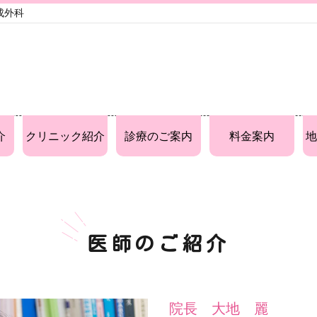
成外科
介
クリニック紹介
診療のご案内
料金案内
地
医師のご紹介
院長 大地 麗